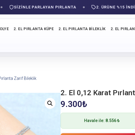
SIZINLE PARLAYAN PIRLANTA
2. ÜRÜNE %15 İNDİRİM
KOLYE
2. EL PIRLANTA KÜPE
2. EL PIRLANTA BILEKLIK
2. EL PIRLA
ırlanta Zarif Bileklik
2. El 0,12 Karat Pırlant
9.300
₺
Havale ile:
8.556 ₺