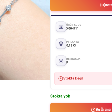
Inst
ÜRÜN KODU
X004711
PIRLANTA
0,12 Ct
BERRAKLIK
P
Stokta Değil
Stokta yok
Bu Ürünü 