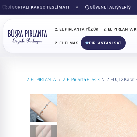
SIGORTALI KARGO TESLIMATI
GÜVENLI ALIŞVERIŞ
2. EL PIRLANTA YÜZÜK
2. EL PIRLANTA 
2. EL ELMAS
PIRLANTANI SAT
İçeriğe
2. EL PIRLANTA
\
2. El Pırlanta Bileklik
\
2. El 0,12 Karat P
geç