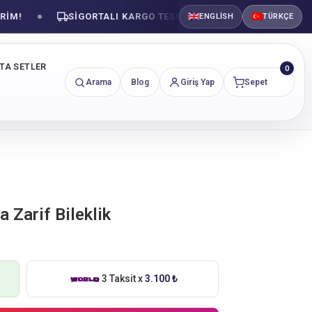
!
SIGORTALI KARGO TESLIMATI
GÜVENLI ALIŞVE
ENGLISH
TÜRKÇE
NTA SETLER
0
Arama
Blog
Giriş Yap
Sepet
a Zarif Bileklik
3 Taksit x
3.100 ₺