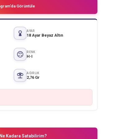
agram'da Görüntüle
AYAR
18 Ayar Beyaz Altın
RENK
H-I
AĞIRLIK
2,76 Gr
Ne Kadara Satabilirim?