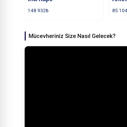
148.932
₺
85.10
Mücevheriniz Size Nasıl Gelecek?