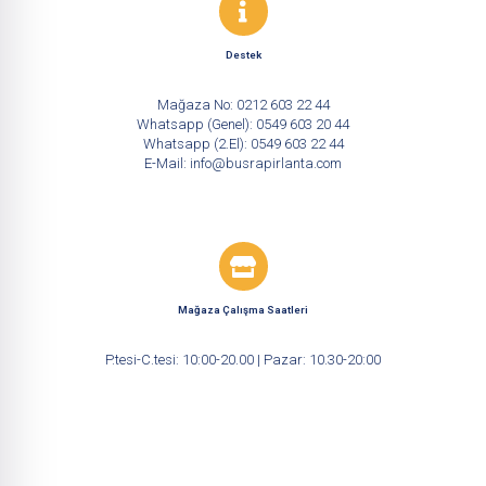
Destek
Mağaza No:
0212 603 22 44
Whatsapp (Genel):
0549 603 20 44
Whatsapp (2.El):
0549 603 22 44
E-Mail:
info@busrapirlanta.com
Mağaza Çalışma Saatleri
P.tesi-C.tesi: 10:00-20.00 | Pazar: 10.30-20:00