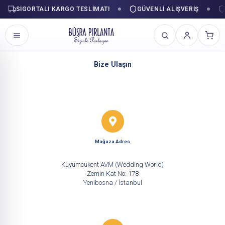
SIGORTALI KARGO TESLIMATI
GÜVENLI ALIŞVERIŞ
Bize Ulaşın
İçeriğe
geç
Mağaza Adres
Kuyumcukent AVM (Wedding World)
Zemin Kat No: 178
Yenibosna / İstanbul