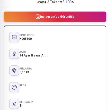
3 Taksit x
3.100 ₺
Instagram'da Görüntüle
ÜRÜN KODU
X005600
AYAR
14 Ayar Beyaz Altın
PIRLANTA
0,16 Ct
RENK
I
BERRAKLIK
SI