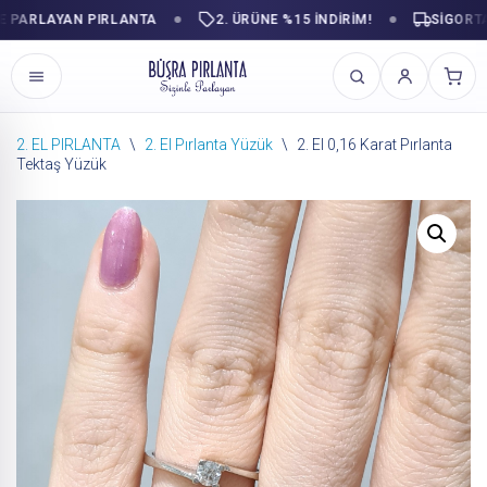
ARLAYAN PIRLANTA
2. ÜRÜNE %15 İNDİRİM!
SIGORTALI K
2. EL PIRLANTA
\
2. El Pırlanta Yüzük
\
2. El 0,16 Karat Pırlanta
Tektaş Yüzük
İçeriğe
geç