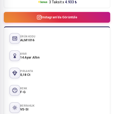
3 Taksit x
4.933 ₺
Instagram'da Görüntüle
ÜRÜN KODU
ALM1016
AYAR
14 Ayar Altın
PIRLANTA
0,18 Ct
RENK
F-G
BERRAKLIK
VS-SI