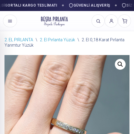
ORTALI KARGO TESLIMATI
GÜVENLI ALIŞVERIŞ
SIZINLE
2. EL PIRLANTA
\
2. El Pırlanta Yüzük
\
2. El 0,18 Karat Pırlanta
Yarımtur Yüzük
İçeriğe
geç