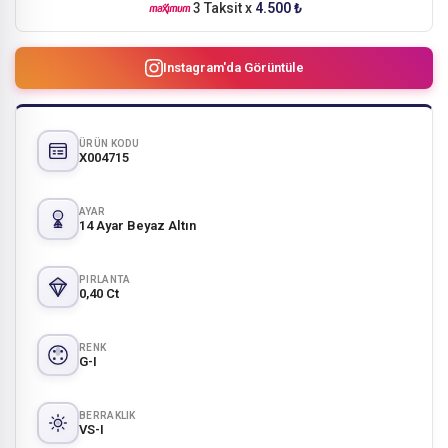
3 Taksit x
4.500 ₺
Instagram'da Görüntüle
ÜRÜN KODU
X004715
AYAR
14 Ayar Beyaz Altın
PIRLANTA
0,40 Ct
RENK
G-I
BERRAKLIK
VS-I