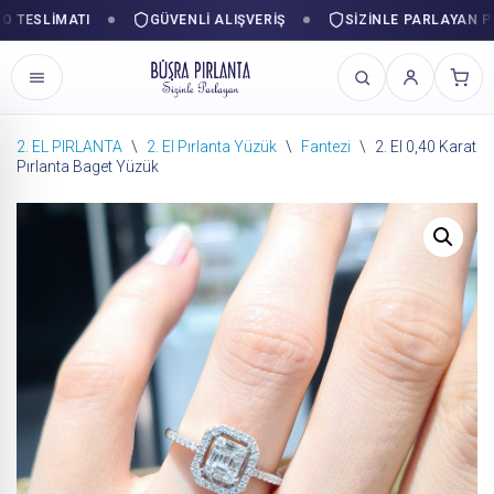
ESLIMATI
GÜVENLI ALIŞVERIŞ
SIZINLE PARLAYAN PIRL
2. EL PIRLANTA
\
2. El Pırlanta Yüzük
\
Fantezi
\
2. El 0,40 Karat
Pırlanta Baget Yüzük
İçeriğe
geç