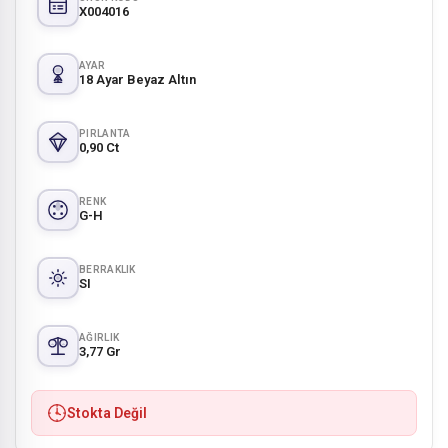
X004016
AYAR
18 Ayar Beyaz Altın
PIRLANTA
0,90 Ct
RENK
G-H
BERRAKLIK
SI
AĞIRLIK
3,77 Gr
Stokta Değil