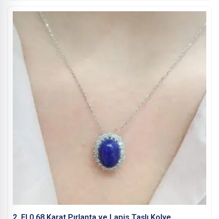
2. El 0,68 Karat Pırlanta ve Lapis Taşlı Kolye