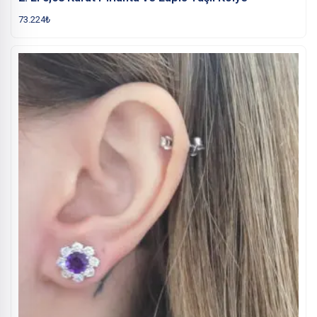
73.224
₺