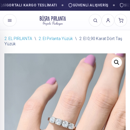
GORTALI KARGO TESLIMATI
GÜVENLI ALIŞVERIŞ
SIZINL
2. EL PIRLANTA
\
2. El Pırlanta Yüzük
\
2. El 0,90 Karat Dört Taş
Yüzük
İçeriğe
geç