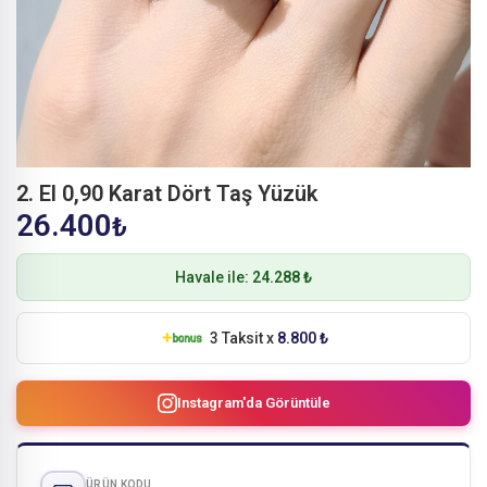
2. El 0,90 Karat Dört Taş Yüzük
26.400
₺
Havale ile:
24.288 ₺
3 Taksit x
8.800 ₺
Instagram'da Görüntüle
ÜRÜN KODU