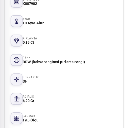
X007902
AYAR
18 Ayar Altın
PIRLANTA
0,15 Ct
RENK
BRW (kahverengimsi pırlanta rengi)
BERRAKLIK
SI-I
AĞIRLIK
6,20 Gr
PARMAK
19,5 Ölçü