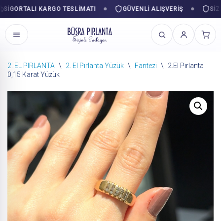
GORTALI KARGO TESLIMATI
GÜVENLI ALIŞVERIŞ
SIZINL
2. EL PIRLANTA
\
2. El Pırlanta Yüzük
\
Fantezi
\
2.El Pırlanta
0,15 Karat Yüzük
İçeriğe
geç