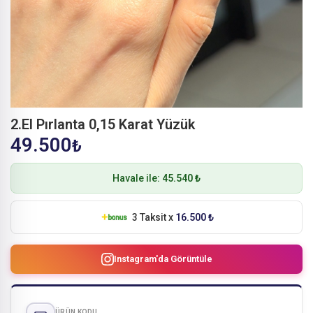
2.El Pırlanta 0,15 Karat Yüzük
49.500
₺
Havale ile:
45.540 ₺
3 Taksit x
16.500 ₺
Instagram'da Görüntüle
ÜRÜN KODU