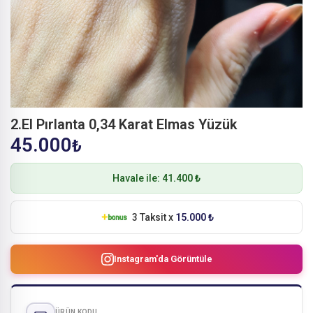
2.El Pırlanta 0,34 Karat Elmas Yüzük
45.000
₺
Havale ile:
41.400 ₺
3 Taksit x
15.000 ₺
Instagram'da Görüntüle
ÜRÜN KODU