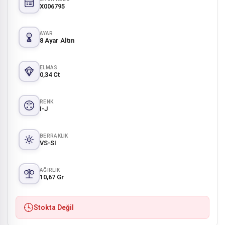
X006795
AYAR
8 Ayar Altın
ELMAS
0,34 Ct
RENK
I-J
BERRAKLIK
VS-SI
AĞIRLIK
10,67 Gr
Stokta Değil