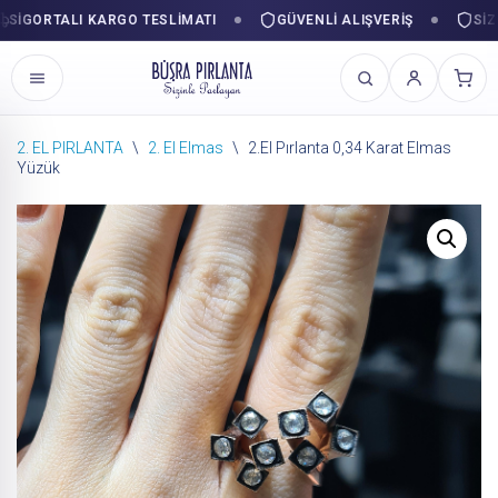
GORTALI KARGO TESLIMATI
GÜVENLI ALIŞVERIŞ
SIZINL
2. EL PIRLANTA
\
2. El Elmas
\
2.El Pırlanta 0,34 Karat Elmas
Yüzük
İçeriğe
geç