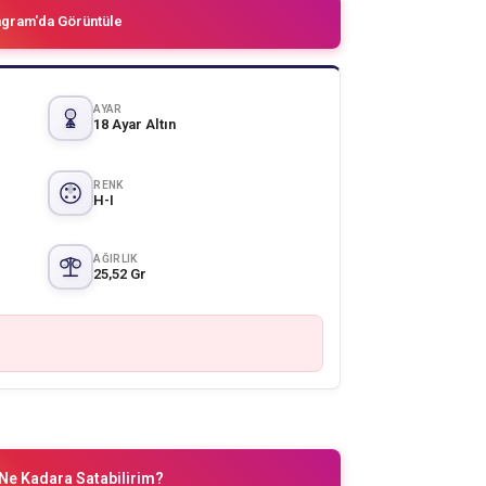
agram'da Görüntüle
AYAR
18 Ayar Altın
RENK
H-I
AĞIRLIK
25,52 Gr
Ne Kadara Satabilirim?