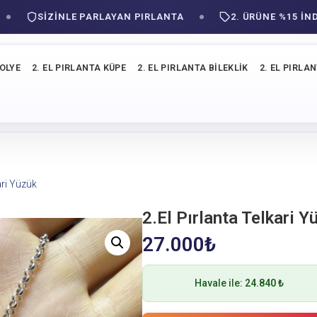
SIZINLE PARLAYAN PIRLANTA
2. ÜRÜNE %15 İNDİRİM
KOLYE
2. EL PIRLANTA KÜPE
2. EL PIRLANTA BILEKLIK
2. EL PIRLA
ari Yüzük
2.El Pırlanta Telkari Y
27.000
₺
Havale ile:
24.840 ₺