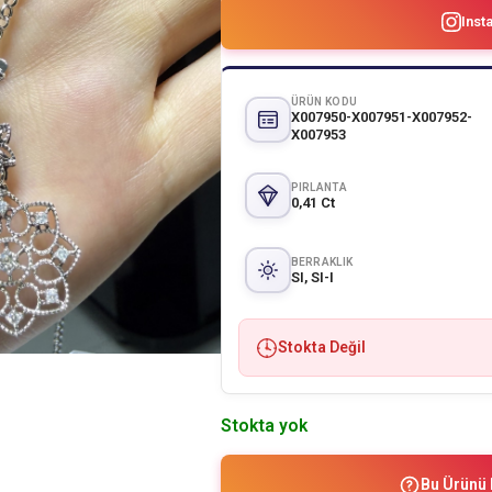
Inst
ÜRÜN KODU
X007950-X007951-X007952-
X007953
PIRLANTA
0,41 Ct
BERRAKLIK
SI, SI-I
Stokta Değil
Stokta yok
Bu Ürünü 