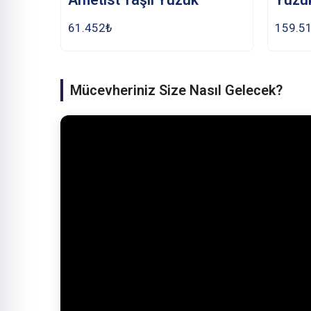
61.452
₺
159.5
Mücevheriniz Size Nasıl Gelecek?