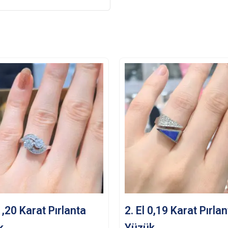
 1,20 Karat Pırlanta
2. El 0,19 Karat Pırla
k
Yüzük