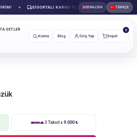
!
SIGORTALI KARGO TESLIMATI
GÜVENLI ALIŞVE
ENGLISH
TÜRKÇE
NTA SETLER
0
Arama
Blog
Giriş Yap
Sepet
üzük
3 Taksit x
9.000 ₺