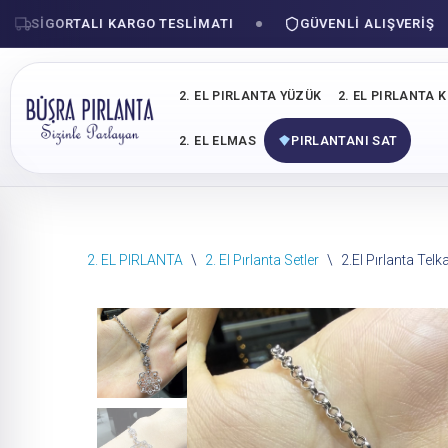
SIGORTALI KARGO TESLIMATI
GÜVENLI ALIŞVERIŞ
2. EL PIRLANTA YÜZÜK
2. EL PIRLANTA 
2. EL ELMAS
PIRLANTANI SAT
İçeriğe
2. EL PIRLANTA
\
2. El Pırlanta Setler
\
2.El Pırlanta Telk
geç