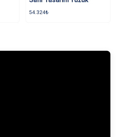
54.324
₺