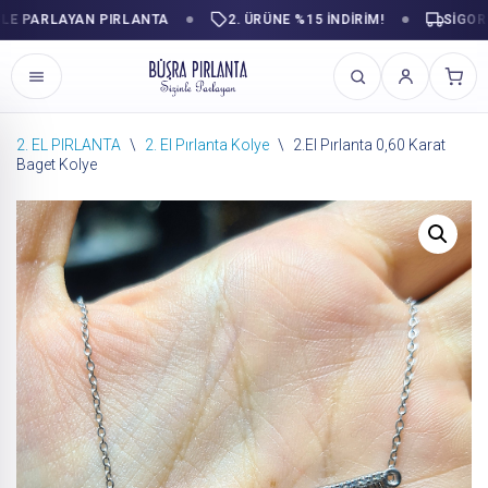
 PARLAYAN PIRLANTA
2. ÜRÜNE %15 İNDİRİM!
SIGORTALI
2. EL PIRLANTA
\
2. El Pırlanta Kolye
\
2.El Pırlanta 0,60 Karat
Baget Kolye
İçeriğe
geç