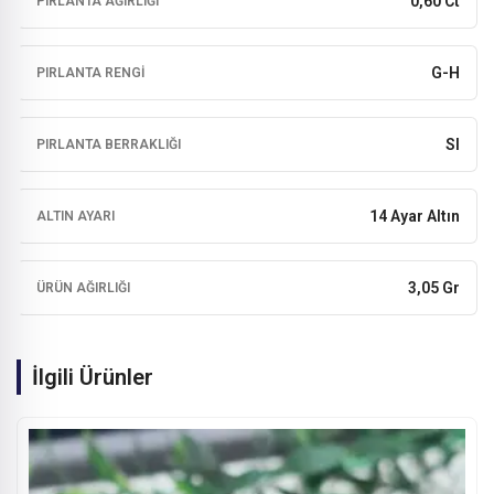
0,60 Ct
PIRLANTA AĞIRLIĞI
G-H
PIRLANTA RENGI
SI
PIRLANTA BERRAKLIĞI
14 Ayar Altın
ALTIN AYARI
3,05 Gr
ÜRÜN AĞIRLIĞI
İlgili Ürünler