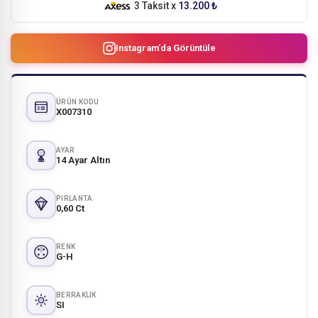
3 Taksit x
13.200 ₺
Instagram'da Görüntüle
ÜRÜN KODU
X007310
AYAR
14 Ayar Altın
PIRLANTA
0,60 Ct
RENK
G-H
BERRAKLIK
SI