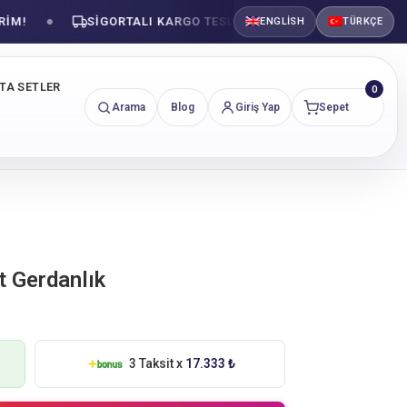
SIGORTALI KARGO TESLIMATI
GÜVENLI ALIŞVER
ENGLISH
TÜRKÇE
NTA SETLER
0
Arama
Blog
Giriş Yap
Sepet
t Gerdanlık
3 Taksit x
17.333 ₺