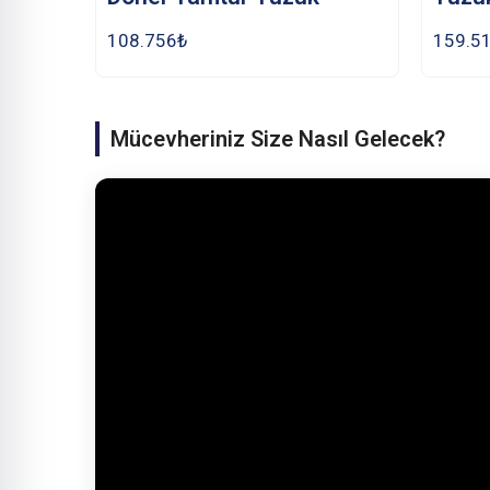
108.756
₺
159.5
Mücevheriniz Size Nasıl Gelecek?