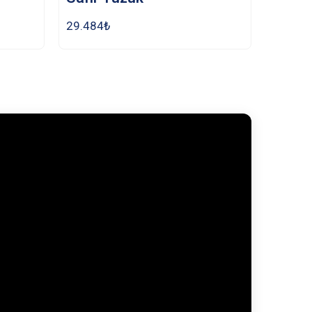
29.484
₺