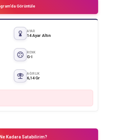
agram'da Görüntüle
AYAR
14 Ayar Altın
RENK
G-I
AĞIRLIK
6,14 Gr
Ne Kadara Satabilirim?