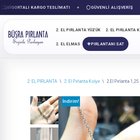
IGORTALI KARGO TESLIMATI
GÜVENLI ALIŞVERIŞ
2. EL PIRLANTA YÜZÜK
2. EL PIRLANTA 
2. EL ELMAS
PIRLANTANI SAT
İçeriğe
2. EL PIRLANTA
\
2. El Pırlanta Kolye
\
2.El Pırlanta 1,25
geç
İndirim!