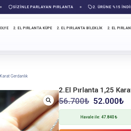
SIZINLE PARLAYAN PIRLANTA
2. ÜRÜNE %15 İNDİRİM!
KOLYE
2. EL PIRLANTA KÜPE
2. EL PIRLANTA BILEKLIK
2. EL PIRLA
 Karat Gerdanlık
2.El Pırlanta 1,25 Kara
56.700
₺
52.000
₺
Havale ile:
47.840 ₺