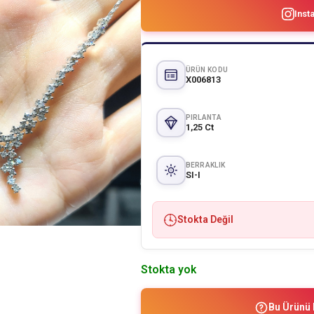
Inst
ÜRÜN KODU
X006813
PIRLANTA
1,25 Ct
BERRAKLIK
SI-I
Stokta Değil
Stokta yok
Bu Ürünü 