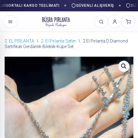
GORTALI KARGO TESLIMATI
GÜVENLI ALIŞVERIŞ
SIZINL
2. EL PIRLANTA
\
2. El Pırlanta Setler
\
2.El Pırlanta D Diamond
Sertifikalı Gerdanlık-Bileklik-Küpe Set
İçeriğe
geç