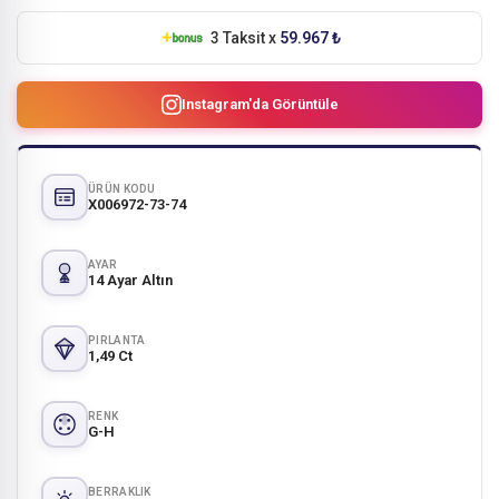
3 Taksit x
59.967 ₺
Instagram'da Görüntüle
ÜRÜN KODU
X006972-73-74
AYAR
14 Ayar Altın
PIRLANTA
1,49 Ct
RENK
G-H
BERRAKLIK