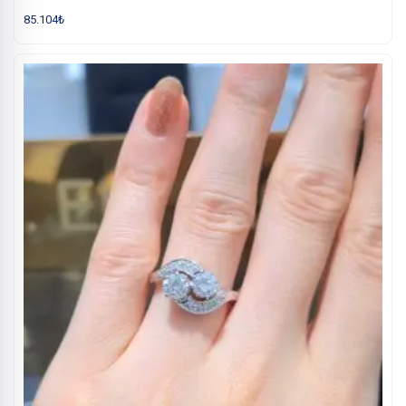
85.104
₺