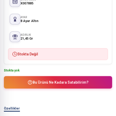
X007885
AYAR
8 Ayar Altın
AĞIRLIK
21,45 Gr
Stokta Değil
Stokta yok
Bu Ürünü Ne Kadara Satabilirim?
Özellikler