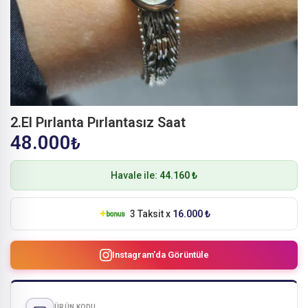
2.El Pırlanta Pırlantasız Saat
48.000
₺
Havale ile:
44.160 ₺
3 Taksit x
16.000 ₺
Instagram'da Görüntüle
ÜRÜN KODU