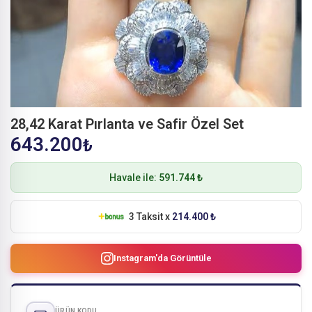
28,42 Karat Pırlanta ve Safir Özel Set
643.200
₺
Havale ile:
591.744 ₺
3 Taksit x
214.400 ₺
Instagram'da Görüntüle
ÜRÜN KODU