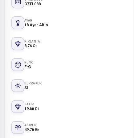
ÖZEL088
AYAR
18 Ayar Altın
PIRLANTA
8,76 Ct
RENK
F-G
BERRAKLIK
SI
SAFIR
19,66 Ct
AĞIRLIK
49,76 Gr