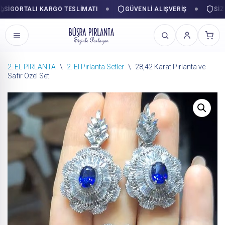
GORTALI KARGO TESLIMATI
GÜVENLI ALIŞVERIŞ
SIZINL
2. EL PIRLANTA
\
2. El Pırlanta Setler
\
28,42 Karat Pırlanta ve
Safir Özel Set
İçeriğe
geç