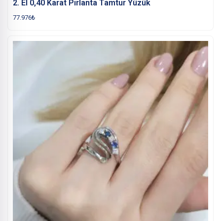
2. El 0,40 Karat Pırlanta Tamtur Yüzük
77.976
₺