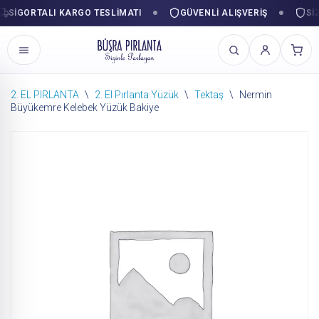
IGORTALI KARGO TESLIMATI
GÜVENLI ALIŞVERIŞ
SIZIN
2. EL PIRLANTA
\
2. El Pırlanta Yüzük
\
Tektaş
\
Nermin
Büyükemre Kelebek Yüzük Bakiye
İçeriğe
geç