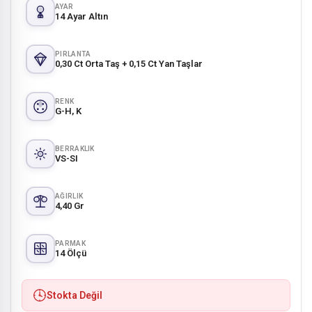
AYAR
14 Ayar Altın
PIRLANTA
0,30 Ct Orta Taş + 0,15 Ct Yan Taşlar
RENK
G-H, K
BERRAKLIK
VS-SI
AĞIRLIK
4,40 Gr
PARMAK
14 Ölçü
Stokta Değil