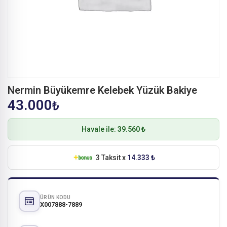
Nermin Büyükemre Kelebek Yüzük Bakiye
43.000
₺
Havale ile:
39.560 ₺
3 Taksit x
14.333 ₺
ÜRÜN KODU
X007888-7889