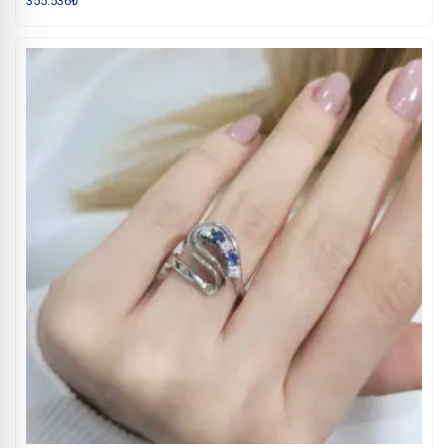
355.536
₺