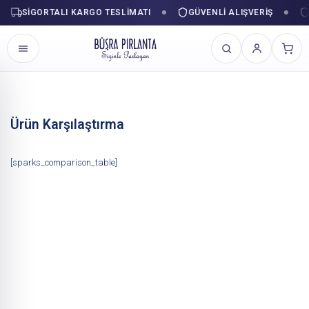
SIGORTALI KARGO TESLIMATI
GÜVENLI ALIŞVERIŞ
İçeriğe
geç
Ürün Karşılaştırma
[sparks_comparison_table]