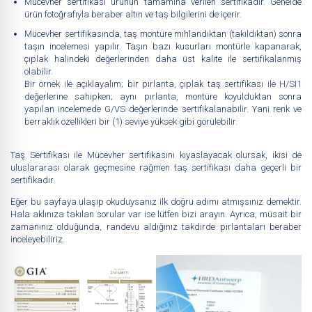
Mücevher sertifikası ürünün tamamına verilen sertifikadır. Genelde
ürün fotoğrafıyla beraber altın ve taş bilgilerini de içerir.
Mücevher sertifikasında, taş montüre mıhlandıktan (takıldıktan) sonra
taşın incelemesi yapılır. Taşın bazı kusurları montürle kapanarak,
çıplak halindeki değerlerinden daha üst kalite ile sertifikalanmış
olabilir.
Bir örnek ile açıklayalım; bir pırlanta, çıplak taş sertifikası ile H/SI1
değerlerine sahipken; aynı pırlanta, montüre koyulduktan sonra
yapılan incelemede G/VS değerlerinde sertifikalanabilir. Yani renk ve
berraklık özellikleri bir (1) seviye yüksek gibi görülebilir.
Taş Sertifikası ile Mücevher sertifikasını kıyaslayacak olursak, ikisi de
uluslararası olarak geçmesine rağmen taş sertifikası daha geçerli bir
sertifikadır.
Eğer bu sayfaya ulaşıp okuduysanız ilk doğru adımı atmışsınız demektir.
Hala aklınıza takılan sorular var ise lütfen bizi arayın. Ayrıca, müsait bir
zamanınız olduğunda, randevu aldığınız takdirde pırlantaları beraber
inceleyebiliriz.