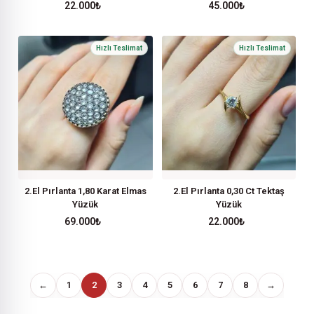
22.000
₺
45.000
₺
2.El Pırlanta 1,80 Karat Elmas
2.El Pırlanta 0,30 Ct Tektaş
Yüzük
Yüzük
69.000
₺
22.000
₺
←
1
2
3
4
5
6
7
8
→