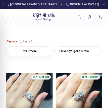
SIGORTALI KARGO TESLIMATI
GÜVENLI ALIŞVERIŞ
SI
İçeriğe
geç
Alışveriş
\
Sayfa 2
Filtrele