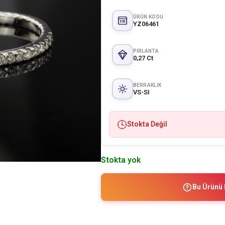
ÜRÜN KODU
YZ06461
PIRLANTA
0,27 Ct
BERRAKLIK
VS-SI
Stokta Değil
Stokta yok
Bu Ürünü 