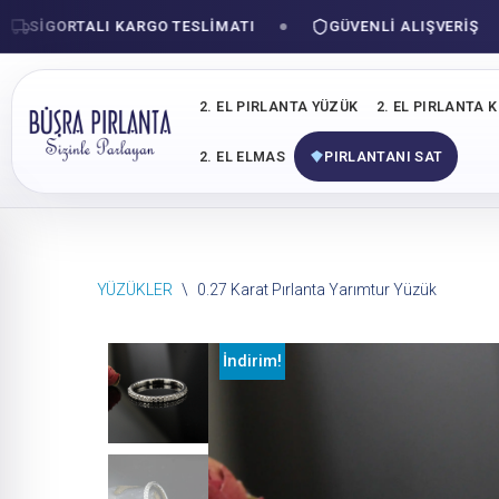
SIGORTALI KARGO TESLIMATI
GÜVENLI ALIŞVERIŞ
2. EL PIRLANTA YÜZÜK
2. EL PIRLANTA 
2. EL ELMAS
PIRLANTANI SAT
İçeriğe
YÜZÜKLER
\
0.27 Karat Pırlanta Yarımtur Yüzük
geç
İndirim!