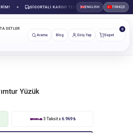
M!
SIGORTALI KARGO TESLIMATI
GÜVENLI ALIŞV
ENGLISH
TÜRKÇE
NTA SETLER
0
Arama
Blog
Giriş Yap
Sepet
rımtur Yüzük
3 Taksit x
6.969 ₺