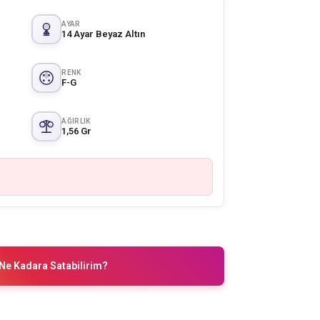
AYAR
14 Ayar Beyaz Altın
RENK
F-G
AĞIRLIK
1,56 Gr
Ne Kadara Satabilirim?