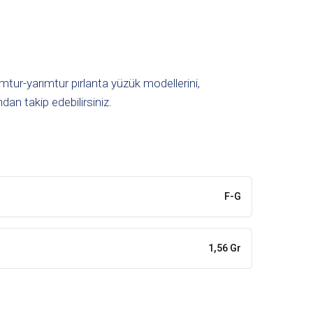
amtur-yarımtur pırlanta yüzük modellerini,
an takip edebilirsiniz.
F-G
1,56 Gr