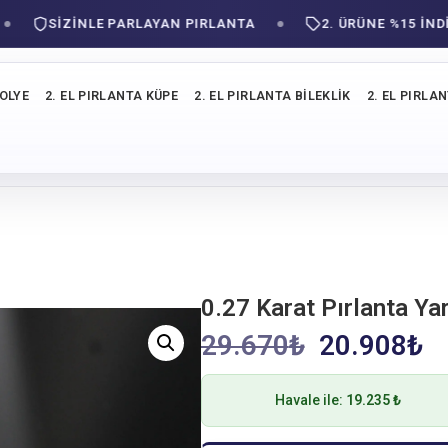
SIZINLE PARLAYAN PIRLANTA
2. ÜRÜNE %15 İNDİRİ
KOLYE
2. EL PIRLANTA KÜPE
2. EL PIRLANTA BILEKLIK
2. EL PIRLA
0.27 Karat Pırlanta Ya
29.670
₺
20.908
₺
Havale ile:
19.235 ₺