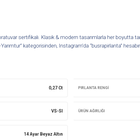
oratuvar sertifikalı. Klasik & modern tasarımlarla her boyutta t
Yarımtur” kategorisinden, Instagram’da “busrapirlanta” hesabınd
0,27 Ct
PIRLANTA RENGI
VS-SI
ÜRÜN AĞIRLIĞI
14 Ayar Beyaz Altın