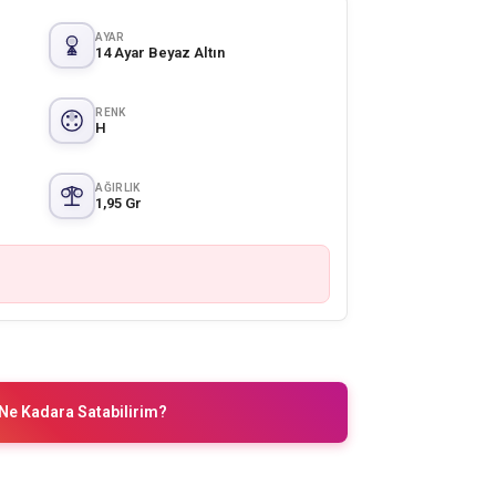
AYAR
14 Ayar Beyaz Altın
RENK
H
AĞIRLIK
1,95 Gr
Ne Kadara Satabilirim?