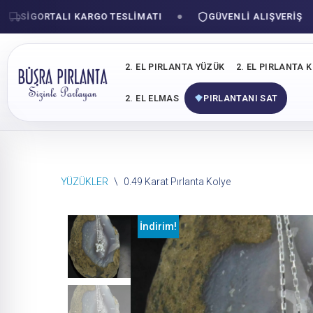
SIGORTALI KARGO TESLIMATI
GÜVENLI ALIŞVERIŞ
2. EL PIRLANTA YÜZÜK
2. EL PIRLANTA 
2. EL ELMAS
PIRLANTANI SAT
İçeriğe
YÜZÜKLER
\
0.49 Karat Pırlanta Kolye
geç
İndirim!