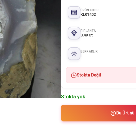
ÜRÜN KODU
KL01402
PIRLANTA
0,49 Ct
BERRAKLIK
I
Stokta Değil
Stokta yok
Bu Ürünü 