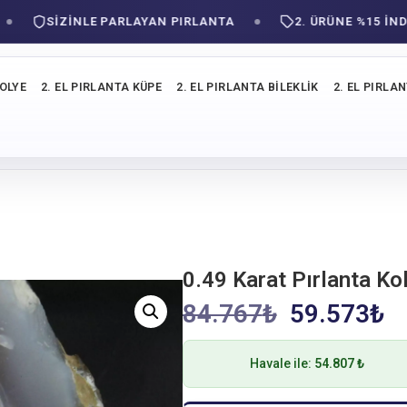
SIZINLE PARLAYAN PIRLANTA
2. ÜRÜNE %15 İNDİRİM
KOLYE
2. EL PIRLANTA KÜPE
2. EL PIRLANTA BILEKLIK
2. EL PIRLA
0.49 Karat Pırlanta Ko
84.767
₺
59.573
₺
Havale ile:
54.807 ₺