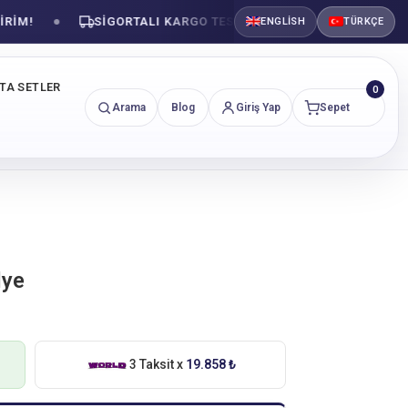
!
SIGORTALI KARGO TESLIMATI
GÜVENLI ALIŞV
ENGLISH
TÜRKÇE
NTA SETLER
0
Arama
Blog
Giriş Yap
Sepet
lye
3 Taksit x
19.858 ₺