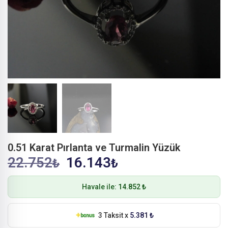
0.51 Karat Pırlanta ve Turmalin Yüzük
22.752
16.143
₺
₺
Havale ile:
14.852 ₺
3 Taksit x
5.381 ₺