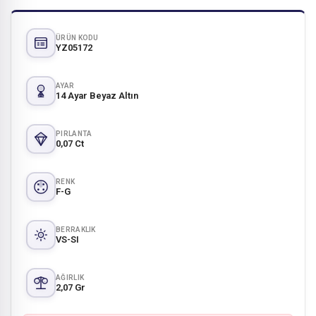
ÜRÜN KODU
YZ05172
AYAR
14 Ayar Beyaz Altın
PIRLANTA
0,07 Ct
RENK
F-G
BERRAKLIK
VS-SI
AĞIRLIK
2,07 Gr