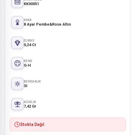
KK00051
AYAR
8 Ayar Pembe&Rose Altın
ELMAS
0,24 Ct
RENK
G-H
BERRAKLIK
SI
AĞIRLIK
7,42 Gr
Stokta Değil