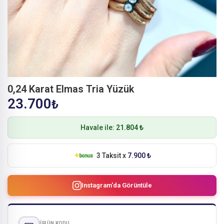
0,24 Karat Elmas Tria Yüzük
23.700
₺
Havale ile:
21.804 ₺
3 Taksit x
7.900 ₺
Instagram'da Görüntüle
ÜRÜN KODU