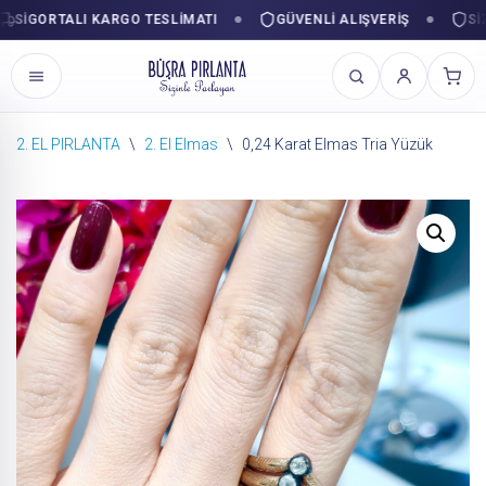
IGORTALI KARGO TESLIMATI
GÜVENLI ALIŞVERIŞ
SIZIN
2. EL PIRLANTA
\
2. El Elmas
\
0,24 Karat Elmas Tria Yüzük
İçeriğe
geç