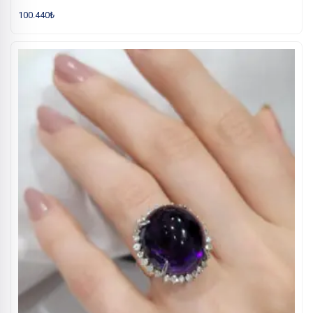
100.440
₺