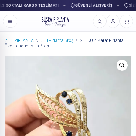
GORTALI KARGO TESLIMATI
GÜVENLI ALIŞVERIŞ
SIZINL
2. EL PIRLANTA
\
2. El Pırlanta Broş
\
2. El 0,04 Karat Pırlanta
Özel Tasarım Altın Broş
İçeriğe
geç