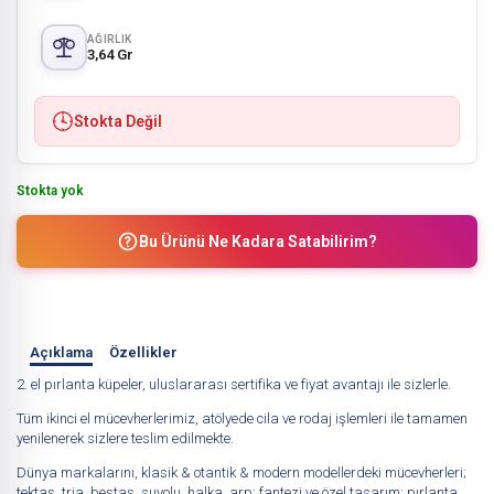
AĞIRLIK
3,64 Gr
Stokta Değil
Stokta yok
Bu Ürünü Ne Kadara Satabilirim?
Açıklama
Özellikler
2. el pırlanta küpeler, uluslararası sertifika ve fiyat avantajı ile sizlerle.
Tüm ikinci el mücevherlerimiz, atölyede cila ve rodaj işlemleri ile tamamen
yenilenerek sizlere teslim edilmekte.
Dünya markalarını, klasik & otantik & modern modellerdeki mücevherleri;
tektaş, tria, beştaş, suyolu, halka, arp; fantezi ve özel tasarım; pırlanta,