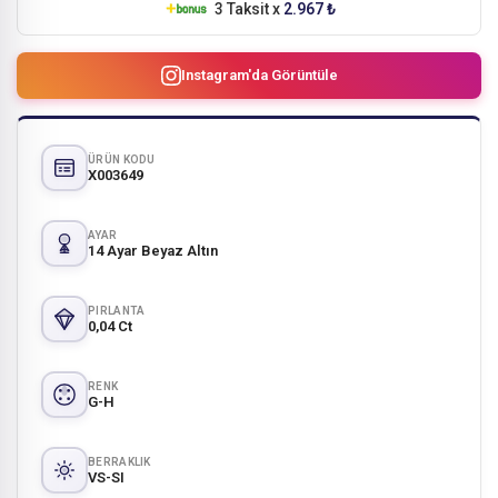
3 Taksit x
2.967 ₺
Instagram'da Görüntüle
ÜRÜN KODU
X003649
AYAR
14 Ayar Beyaz Altın
PIRLANTA
0,04 Ct
RENK
G-H
BERRAKLIK
VS-SI