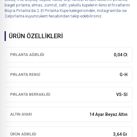
baget pırlanta, elmas, zümrüt, safir, yakutlu küpelerin ikinci el fırsatlarını
Büşra Pırlanta
‘da
2. El Pırlanta Küpe
kategorisinden, Instagram’da ise
2.elpirlanta.kuyumcukent
hesabından takip edebilirsiniz.
ÜRÜN ÖZELLİKLERİ
0,04 Ct
PIRLANTA AĞIRLIĞI
G-H
PIRLANTA RENGI
VS-SI
PIRLANTA BERRAKLIĞI
14 Ayar Beyaz Altın
ALTIN AYARI
3,64 Gr
ÜRÜN AĞIRLIĞI