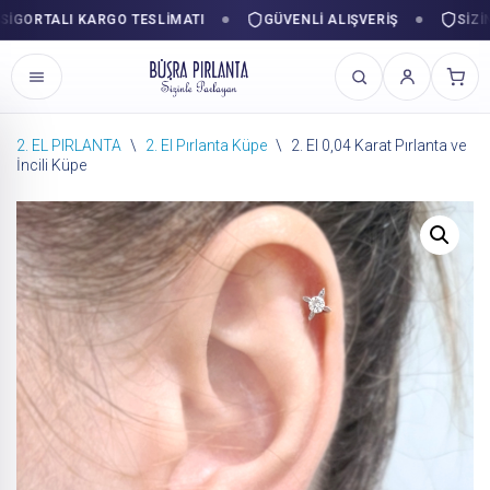
ORTALI KARGO TESLIMATI
GÜVENLI ALIŞVERIŞ
SIZINLE
2. EL PIRLANTA
\
2. El Pırlanta Küpe
\
2. El 0,04 Karat Pırlanta ve
İncili Küpe
İçeriğe
geç