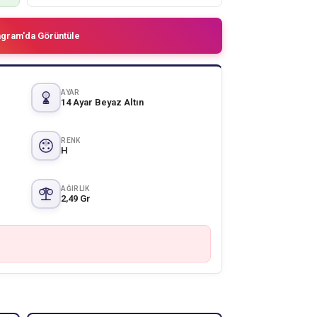
agram'da Görüntüle
AYAR
14 Ayar Beyaz Altın
RENK
H
AĞIRLIK
2,49 Gr