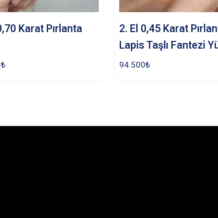
 0,70 Karat Pırlanta
2. El 0,45 Karat Pırla
Lapis Taşlı Fantezi Y
8
₺
94.500
₺