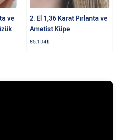
nta ve
2. El 1,36 Karat Pırlanta ve
üzük
Ametist Küpe
85.104
₺