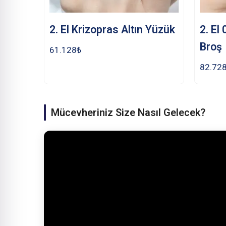
2. El Krizopras Altın Yüzük
2. El
Broş
61.128
₺
82.72
Mücevheriniz Size Nasıl Gelecek?