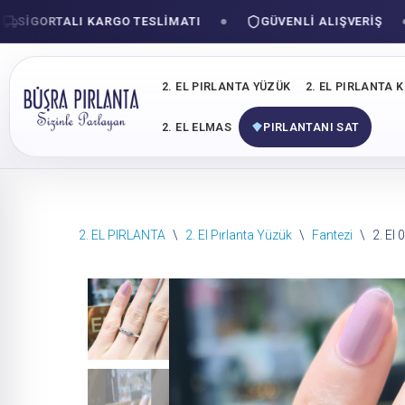
IGORTALI KARGO TESLIMATI
GÜVENLI ALIŞVERIŞ
2. EL PIRLANTA YÜZÜK
2. EL PIRLANTA 
2. EL ELMAS
PIRLANTANI SAT
İçeriğe
2. EL PIRLANTA
\
2. El Pırlanta Yüzük
\
Fantezi
\
2. El
geç