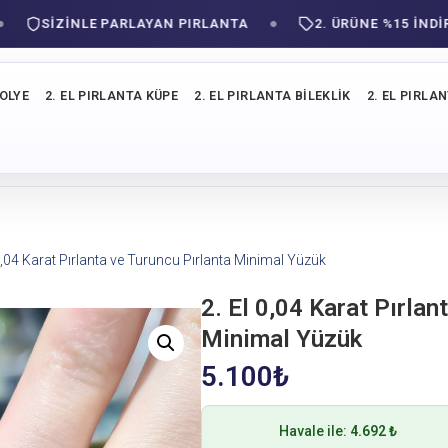
SIZINLE PARLAYAN PIRLANTA
2. ÜRÜNE %15 İNDİRİM!
KOLYE
2. EL PIRLANTA KÜPE
2. EL PIRLANTA BILEKLIK
2. EL PIRLA
 0,04 Karat Pırlanta ve Turuncu Pırlanta Minimal Yüzük
2. El 0,04 Karat Pırlan
Minimal Yüzük
5.100
₺
Havale ile:
4.692 ₺