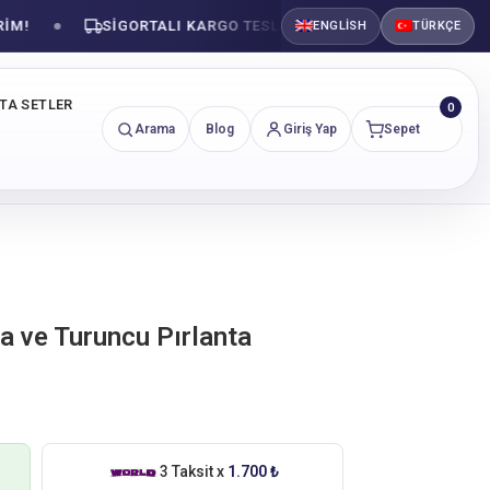
SIGORTALI KARGO TESLIMATI
GÜVENLI ALIŞVE
ENGLISH
TÜRKÇE
NTA SETLER
0
Arama
Blog
Giriş Yap
Sepet
ta ve Turuncu Pırlanta
3 Taksit x
1.700 ₺