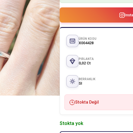
Inst
ÜRÜN KODU
X004428
PIRLANTA
0,02 Ct
BERRAKLIK
SI
Stokta Değil
Stokta yok