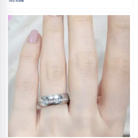
165.456
₺