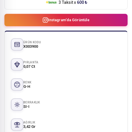
3 Taksit x
600 ₺
Instagram'da Görüntüle
ÜRÜN KODU
X003900
PIRLANTA
0,07 Ct
RENK
G-H
BERRAKLIK
SI-I
AĞIRLIK
3,42 Gr