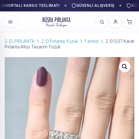
ORTALI KARGO TESLIMATI
GÜVENLI ALIŞVERIŞ
SIZINLE
2. EL PIRLANTA
\
2. El Pırlanta Yüzük
\
Fantezi
\
2. El 0,07 Karat
Pırlanta Alloy Tasarım Yüzük
İçeriğe
geç