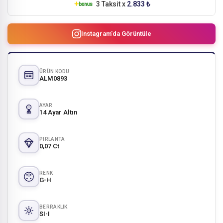
3 Taksit x
2.833 ₺
Instagram'da Görüntüle
ÜRÜN KODU
ALM0893
AYAR
14 Ayar Altın
PIRLANTA
0,07 Ct
RENK
G-H
BERRAKLIK
SI-I