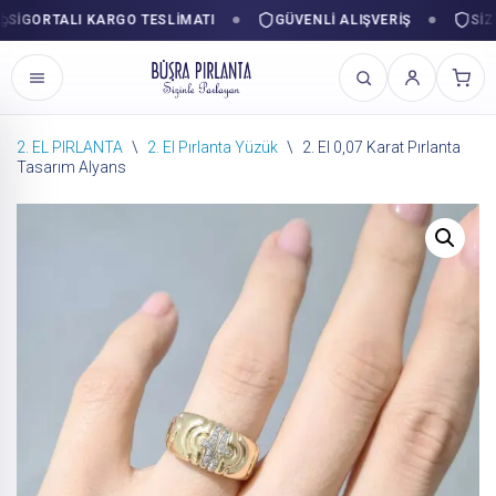
GORTALI KARGO TESLIMATI
GÜVENLI ALIŞVERIŞ
SIZINL
2. EL PIRLANTA
\
2. El Pırlanta Yüzük
\
2. El 0,07 Karat Pırlanta
Tasarım Alyans
İçeriğe
geç