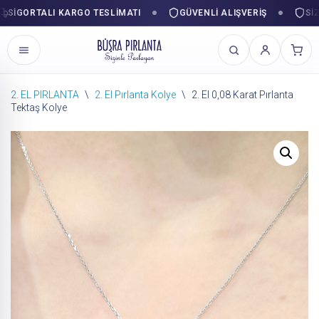
GORTALI KARGO TESLIMATI
GÜVENLI ALIŞVERIŞ
SIZINL
2. EL PIRLANTA
\
2. El Pırlanta Kolye
\
2. El 0,08 Karat Pırlanta
Tektaş Kolye
İçeriğe
geç