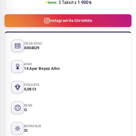
3 Taksit x
1.900 ₺
Instagram'da Görüntüle
ÜRÜN KODU
X004029
AYAR
14 Ayar Beyaz Altın
PIRLANTA
0,08 Ct
RENK
G
BERRAKLIK
SI