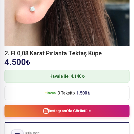
2. El 0,08 Karat Pırlanta Tektaş Küpe
4.500
₺
Havale ile:
4.140 ₺
3 Taksit x
1.500 ₺
Instagram'da Görüntüle
ÜRÜN KODU