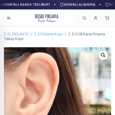
GORTALI KARGO TESLIMATI
GÜVENLI ALIŞVERIŞ
SIZINL
2. EL PIRLANTA
\
2. El Pırlanta Küpe
\
2. El 0,08 Karat Pırlanta
Tektaş Küpe
İçeriğe
geç