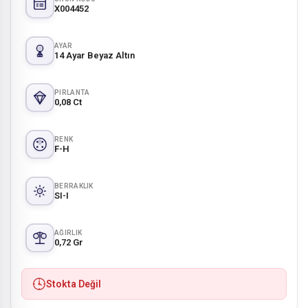
X004452
AYAR
14 Ayar Beyaz Altın
PIRLANTA
0,08 Ct
RENK
F-H
BERRAKLIK
SI-I
AĞIRLIK
0,72 Gr
Stokta Değil