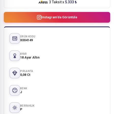
3 Taksit x
5.333 ₺
Instagram'da Görüntüle
ÜRÜN KODU
X004149
AYAR
18 Ayar Altın
PIRLANTA
0,08 Ct
RENK
J
BERRAKLIK
P