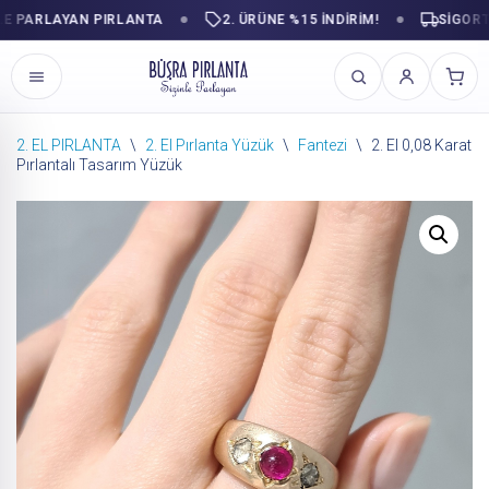
PARLAYAN PIRLANTA
2. ÜRÜNE %15 İNDİRİM!
SIGORTALI
2. EL PIRLANTA
\
2. El Pırlanta Yüzük
\
Fantezi
\
2. El 0,08 Karat
Pırlantalı Tasarım Yüzük
İçeriğe
geç