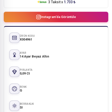
3 Taksit x
1.733 ₺
Instagram'da Görüntüle
ÜRÜN KODU
X004961
AYAR
14 Ayar Beyaz Altın
PIRLANTA
0,09 Ct
RENK
G
BERRAKLIK
SI