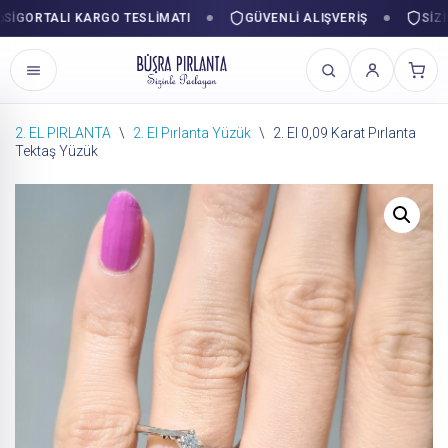
ORTALI KARGO TESLIMATI
GÜVENLI ALIŞVERIŞ
SIZINLE
2. EL PIRLANTA
\
2. El Pırlanta Yüzük
\
2. El 0,09 Karat Pırlanta
Tektaş Yüzük
İçeriğe
geç