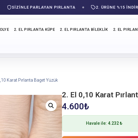
SIZINLE PARLAYAN PIRLANTA
2. ÜRÜNE %15 İNDİRİM!
KOLYE
2. EL PIRLANTA KÜPE
2. EL PIRLANTA BILEKLIK
2. EL PIRLA
 0,10 Karat Pırlanta Baget Yüzük
2. El 0,10 Karat Pırla
4.600
₺
Havale ile:
4.232 ₺