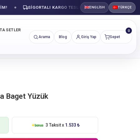
SIGORTALI KARGO TESLIMATI
GÜVENLI ALIŞVERI
ENGLISH
TÜRKÇE
NTA SETLER
0
Arama
Blog
Giriş Yap
Sepet
nta Baget Yüzük
3 Taksit x
1.533 ₺