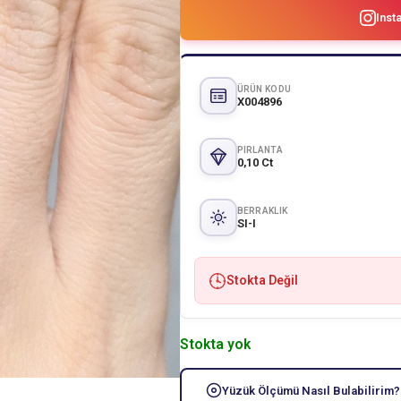
Inst
ÜRÜN KODU
X004896
PIRLANTA
0,10 Ct
BERRAKLIK
SI-I
Stokta Değil
Stokta yok
Yüzük Ölçümü Nasıl Bulabilirim?