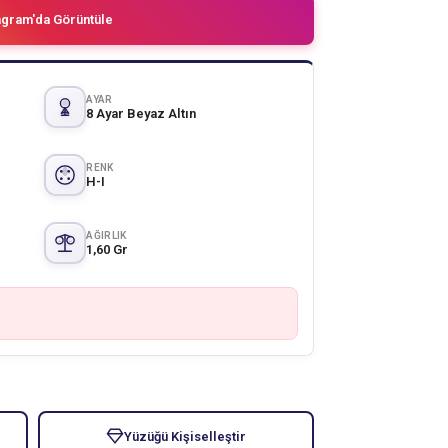
agram'da Görüntüle
AYAR
8 Ayar Beyaz Altın
RENK
H-I
AĞIRLIK
1,60 Gr
Yüzüğü Kişiselleştir