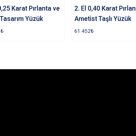
 0,25 Karat Pırlanta ve
2. El 0,40 Karat Pırla
 Tasarım Yüzük
Ametist Taşlı Yüzük
4
₺
61.452
₺