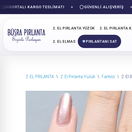
GORTALI KARGO TESLIMATI
GÜVENLI ALIŞVERIŞ
2. EL PIRLANTA YÜZÜK
2. EL PIRLANTA 
2. EL ELMAS
PIRLANTANI SAT
İçeriğe
2. EL PIRLANTA
\
2. El Pırlanta Yüzük
\
Fantezi
\
2. El
geç