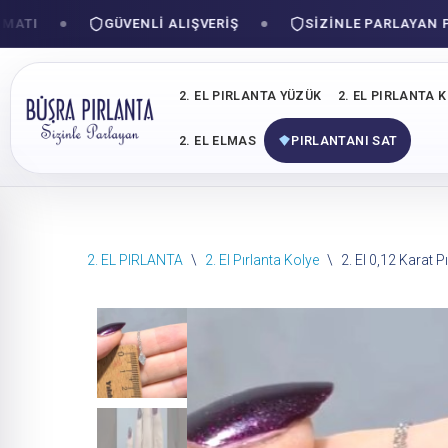
I
GÜVENLI ALIŞVERIŞ
SIZINLE PARLAYAN PIRL
2. EL PIRLANTA YÜZÜK
2. EL PIRLANTA 
2. EL ELMAS
PIRLANTANI SAT
İçeriğe
2. EL PIRLANTA
\
2. El Pırlanta Kolye
\
2. El 0,12 Karat P
geç