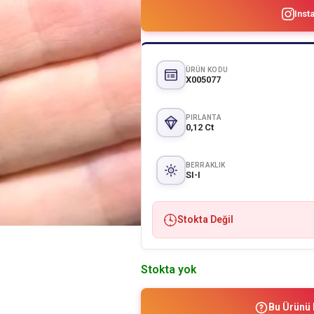
Inst
ÜRÜN KODU
X005077
PIRLANTA
0,12 Ct
BERRAKLIK
SI-I
Stokta Değil
Stokta yok
Bu Ürünü 