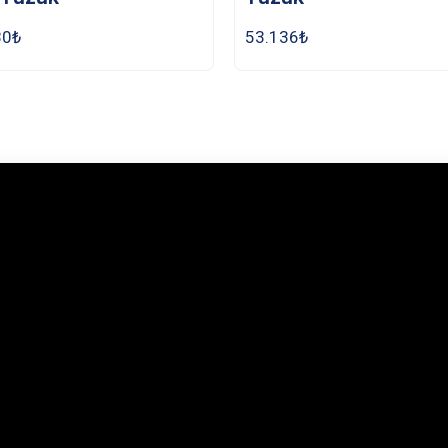
80
₺
53.136
₺