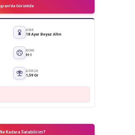
agram'da Görüntüle
AYAR
18 Ayar Beyaz Altın
RENK
H-I
AĞIRLIK
1,59 Gr
Ne Kadara Satabilirim?