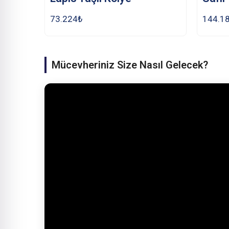
73.224
₺
144.1
Mücevheriniz Size Nasıl Gelecek?