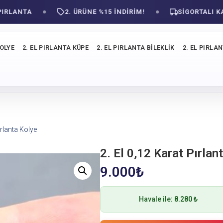
ANTA
2. ÜRÜNE %15 İNDİRİM!
SIGORTALI KARGO
KOLYE
2. EL PIRLANTA KÜPE
2. EL PIRLANTA BILEKLIK
2. EL PIRLA
ırlanta Kolye
2. El 0,12 Karat Pırlan
9.000
₺
Havale ile:
8.280 ₺