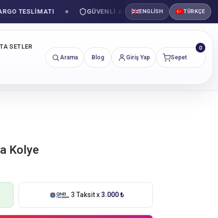
 TESLIMATI
GÜVENLI ALIŞVERIŞ
ENGLISH
TÜRKÇE
NTA SETLER
0
Arama
Blog
Giriş Yap
Sepet
ta Kolye
3 Taksit x
3.000 ₺