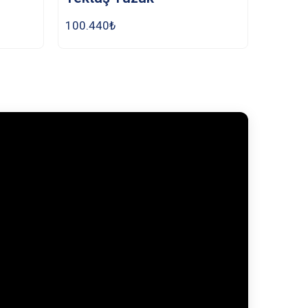
100.440
₺