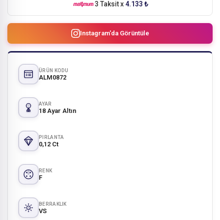
3 Taksit x
4.133 ₺
Instagram'da Görüntüle
ÜRÜN KODU
ALM0872
AYAR
18 Ayar Altın
PIRLANTA
0,12 Ct
RENK
F
BERRAKLIK
VS