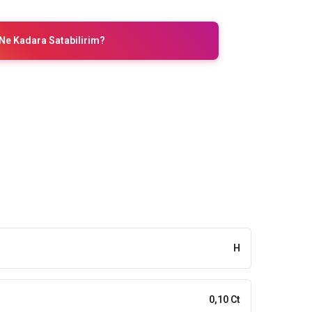
Ne Kadara Satabilirim?
H
0,10 Ct