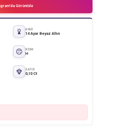
agram'da Görüntüle
AYAR
14 Ayar Beyaz Altın
RENK
H
SAFIR
0,10 Ct