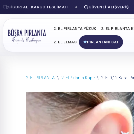
IGORTALI KARGO TESLIMATI
GÜVENLI ALIŞVERIŞ
2. EL PIRLANTA YÜZÜK
2. EL PIRLANTA 
2. EL ELMAS
PIRLANTANI SAT
İçeriğe
2. EL PIRLANTA
\
2. El Pırlanta Küpe
\
2. El 0,12 Karat P
geç