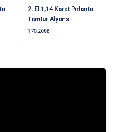
nta
2. El 1,14 Karat Pırlanta
Tamtur Alyans
170.208
₺