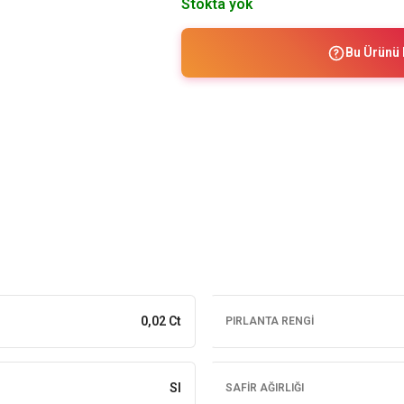
Stokta yok
Bu Ürünü 
0,02 Ct
PIRLANTA RENGI
SI
SAFIR AĞIRLIĞI