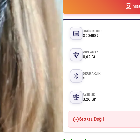
Inst
ÜRÜN KODU
X004889
PIRLANTA
0,02 Ct
BERRAKLIK
SI
AĞIRLIK
3,26 Gr
Stokta Değil