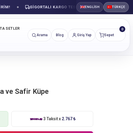
SIGORTALI KARGO TESLIMATI
GÜVENLI ALIŞVE
ENGLISH
TÜRKÇE
NTA SETLER
0
Arama
Blog
Giriş Yap
Sepet
ta ve Safir Küpe
3 Taksit x
2.767 ₺