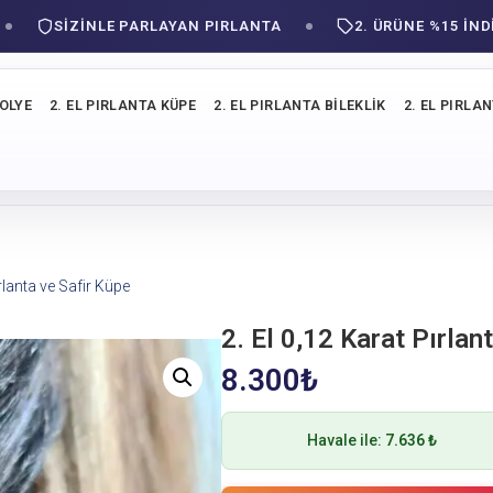
SIZINLE PARLAYAN PIRLANTA
2. ÜRÜNE %15 İNDİRİM!
KOLYE
2. EL PIRLANTA KÜPE
2. EL PIRLANTA BILEKLIK
2. EL PIRLA
ırlanta ve Safir Küpe
2. El 0,12 Karat Pırlan
8.300
₺
Havale ile:
7.636 ₺