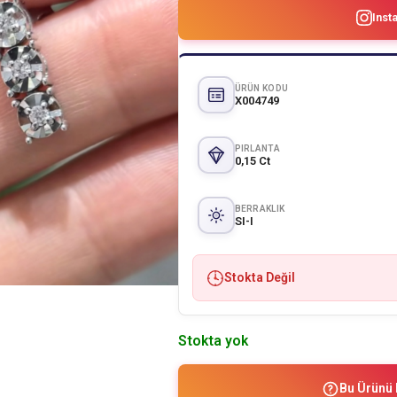
Inst
ÜRÜN KODU
X004749
PIRLANTA
0,15 Ct
BERRAKLIK
SI-I
Stokta Değil
Stokta yok
Bu Ürünü 