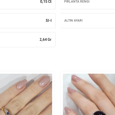
0,15 Ct
PIRLANTA RENGI
SI-I
ALTIN AYARI
2,64 Gr