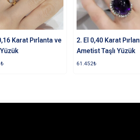
 0,16 Karat Pırlanta ve
2. El 0,40 Karat Pırla
 Yüzük
Ametist Taşlı Yüzük
4
₺
61.452
₺