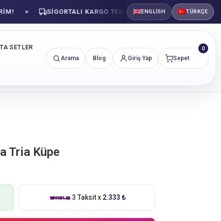
SIGORTALI KARGO TESLIMATI
GÜVENLI ALIŞVER
ENGLISH
TÜRKÇE
NTA SETLER
0
Arama
Blog
Giriş Yap
Sepet
ta Tria Küpe
3 Taksit x
2.333 ₺