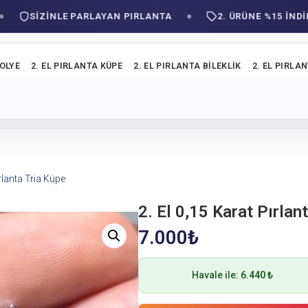
SIZINLE PARLAYAN PIRLANTA
2. ÜRÜNE %15 İNDİRİM!
KOLYE
2. EL PIRLANTA KÜPE
2. EL PIRLANTA BILEKLIK
2. EL PIRLA
ırlanta Tria Küpe
2. El 0,15 Karat Pırlan
7.000
₺
Havale ile:
6.440 ₺