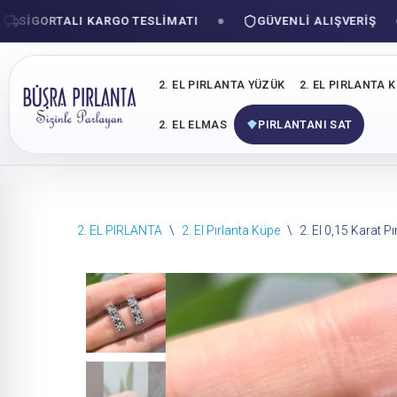
GORTALI KARGO TESLIMATI
GÜVENLI ALIŞVERIŞ
2. EL PIRLANTA YÜZÜK
2. EL PIRLANTA 
2. EL ELMAS
PIRLANTANI SAT
İçeriğe
2. EL PIRLANTA
\
2. El Pırlanta Küpe
\
2. El 0,15 Karat P
geç