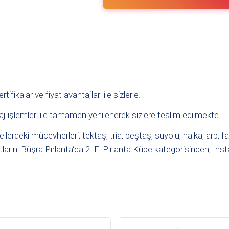
fikalar ve fiyat avantajları ile sizlerle.
aj işlemleri ile tamamen yenilenerek sizlere teslim edilmekte.
rdeki mücevherleri; tektaş, tria, beştaş, suyolu, halka, arp; fan
tlarını
Büşra Pırlanta
‘da
2. El Pırlanta Küpe
kategorisinden, Ins