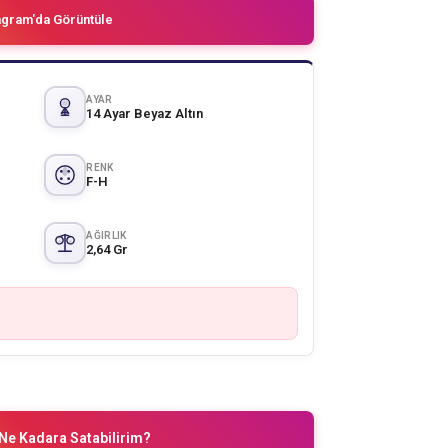
agram'da Görüntüle
AYAR
14 Ayar Beyaz Altın
RENK
F-H
AĞIRLIK
2,64 Gr
Ne Kadara Satabilirim?