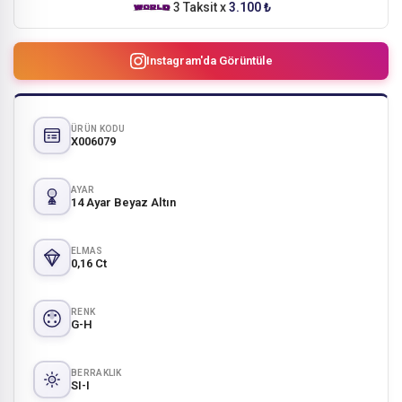
3 Taksit x
3.100 ₺
Instagram'da Görüntüle
ÜRÜN KODU
X006079
AYAR
14 Ayar Beyaz Altın
ELMAS
0,16 Ct
RENK
G-H
BERRAKLIK
SI-I