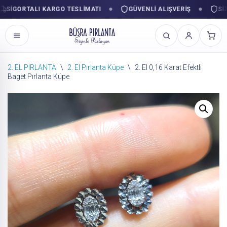
GORTALI KARGO TESLIMATI
GÜVENLI ALIŞVERIŞ
SIZIN
2. EL PIRLANTA
\
2. El Pırlanta Küpe
\
2. El 0,16 Karat Efektli
Baget Pırlanta Küpe
İçeriğe
geç