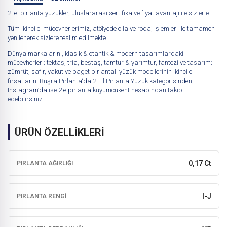
2. el pırlanta yüzükler, uluslararası sertifika ve fiyat avantajı ile sizlerle.
Tüm ikinci el mücevherlerimiz, atölyede cila ve rodaj işlemleri ile tamamen
yenilenerek sizlere teslim edilmekte.
Dünya markalarını, klasik & otantik & modern tasarımlardaki
mücevherleri; tektaş, tria, beştaş, tamtur & yarımtur, fantezi ve tasarım;
zümrüt, safir, yakut ve baget pırlantalı yüzük modellerinin ikinci el
fırsatlarını
Büşra Pırlanta
‘da
2. El Pırlanta Yüzük
kategorisinden,
Instagram’da ise
2.elpirlanta.kuyumcukent
hesabından takip
edebilirsiniz.
ÜRÜN ÖZELLİKLERİ
0,17 Ct
PIRLANTA AĞIRLIĞI
I-J
PIRLANTA RENGI