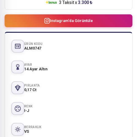
3 Taksit x
3.300 ₺
Instagram'da Görüntüle
ÜRÜN KODU
ALM0747
AYAR
14 Ayar Altın
PIRLANTA
0,17 Ct
RENK
I-J
BERRAKLIK
VS