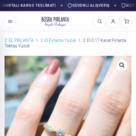
RTALI KARGO TESLIMATI
GÜVENLI ALIŞVERIŞ
SIZINLE 
2. EL PIRLANTA
\
2. El Pırlanta Yüzük
\
2. El 0,17 Karat Pırlanta
Tektaş Yüzük
İçeriğe
geç