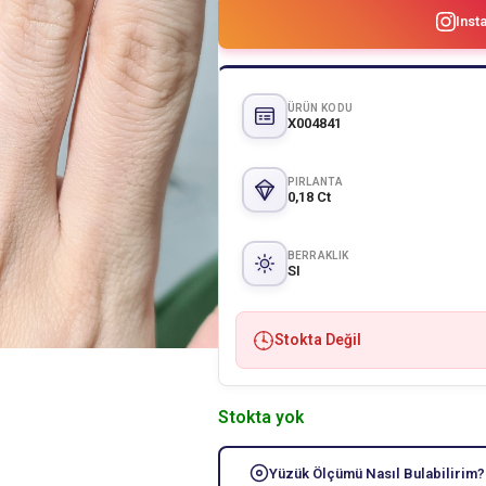
Inst
ÜRÜN KODU
X004841
PIRLANTA
0,18 Ct
BERRAKLIK
SI
Stokta Değil
Stokta yok
Yüzük Ölçümü Nasıl Bulabilirim?