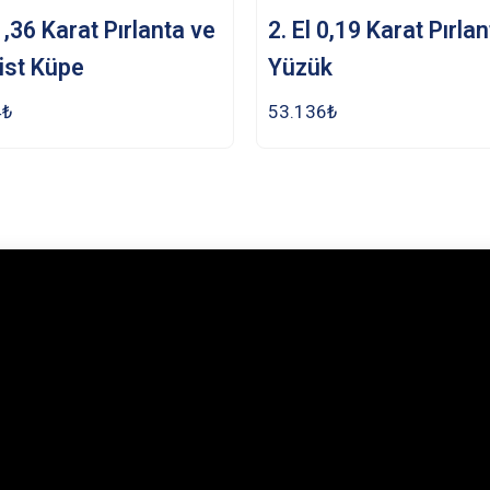
 1,36 Karat Pırlanta ve
2. El 0,19 Karat Pırla
ist Küpe
Yüzük
4
₺
53.136
₺