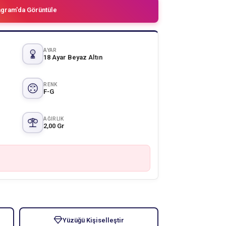
agram'da Görüntüle
AYAR
18 Ayar Beyaz Altın
RENK
F-G
AĞIRLIK
2,00 Gr
Yüzüğü Kişiselleştir