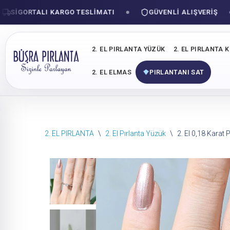
GORTALI KARGO TESLIMATI
GÜVENLI ALIŞVERIŞ
2. EL PIRLANTA YÜZÜK
2. EL PIRLANTA 
2. EL ELMAS
PIRLANTANI SAT
İçeriğe
2. EL PIRLANTA
\
2. El Pırlanta Yüzük
\
2. El 0,18 Karat 
geç