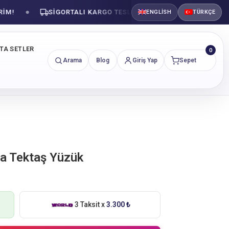
SIGORTALI KARGO TESLIMATI
GÜVENLI ALIŞVER
ENGLISH
TÜRKÇE
NTA SETLER
0
Arama
Blog
Giriş Yap
Sepet
nta Tektaş Yüzük
3 Taksit x
3.300 ₺