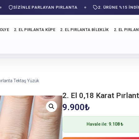
SIZINLE PARLAYAN PIRLANTA
2. ÜRÜNE %15 İNDİRİM!
KOLYE
2. EL PIRLANTA KÜPE
2. EL PIRLANTA BILEKLIK
2. EL PIRLA
Pırlanta Tektaş Yüzük
2. El 0,18 Karat Pırla
9.900
₺
Havale ile:
9.108 ₺