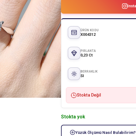
Inst
ÜRÜN KODU
X004312
PIRLANTA
0,23 Ct
BERRAKLIK
SI
Stokta Değil
Stokta yok
Yüzük Ölçümü Nasıl Bulabilirim?