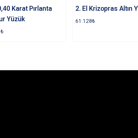
 0,40 Karat Pırlanta
2. El Krizopras Altın 
ur Yüzük
61.128
₺
6
₺