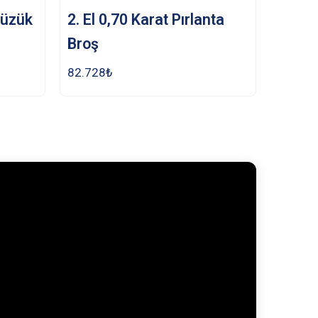
Yüzük
2. El 0,70 Karat Pırlanta
Broş
82.728
₺