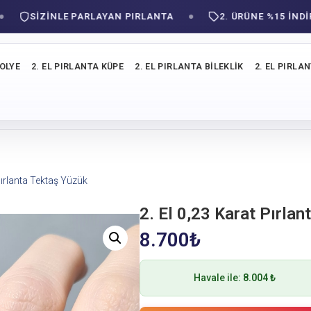
SIZINLE PARLAYAN PIRLANTA
2. ÜRÜNE %15 İNDİRİM!
KOLYE
2. EL PIRLANTA KÜPE
2. EL PIRLANTA BILEKLIK
2. EL PIRLA
Pırlanta Tektaş Yüzük
2. El 0,23 Karat Pırla
8.700
₺
Havale ile:
8.004 ₺