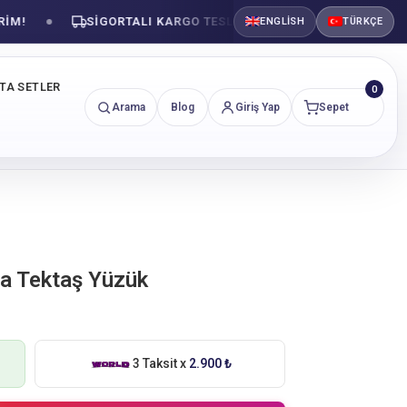
SIGORTALI KARGO TESLIMATI
GÜVENLI ALIŞVE
ENGLISH
TÜRKÇE
NTA SETLER
0
Arama
Blog
Giriş Yap
Sepet
nta Tektaş Yüzük
3 Taksit x
2.900 ₺