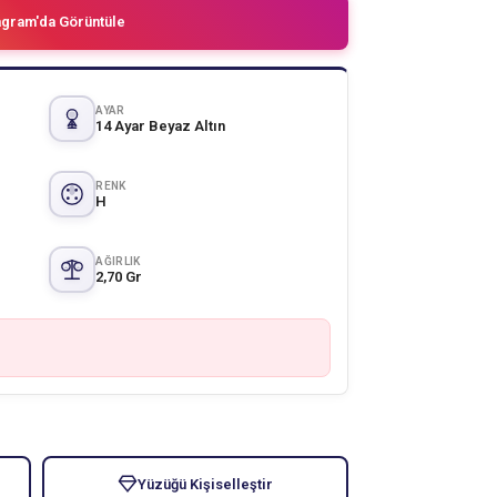
agram'da Görüntüle
AYAR
14 Ayar Beyaz Altın
RENK
H
AĞIRLIK
2,70 Gr
Yüzüğü Kişiselleştir