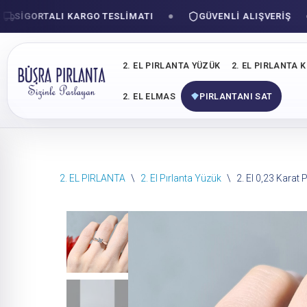
IGORTALI KARGO TESLIMATI
GÜVENLI ALIŞVERIŞ
2. EL PIRLANTA YÜZÜK
2. EL PIRLANTA 
2. EL ELMAS
PIRLANTANI SAT
İçeriğe
2. EL PIRLANTA
\
2. El Pırlanta Yüzük
\
2. El 0,23 Karat 
geç