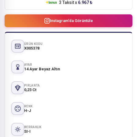
3 Taksit x
6.967 ₺
Instagram'da Görüntüle
ÜRÜN KODU
X005378
AYAR
14 Ayar Beyaz Altın
PIRLANTA
0,23 Ct
RENK
H-J
BERRAKLIK
SI-I