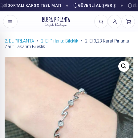
GORTALI KARGO TESLIMATI
GÜVENLI ALIŞVERIŞ
SIZINL
2. EL PIRLANTA
\
2. El Pırlanta Bileklik
\
2. El 0,23 Karat Pırlanta
Zarif Tasarım Bileklik
İçeriğe
geç