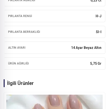
0,23 Ct
PIRLANTA AĞIRLIĞI
H-J
PIRLANTA RENGI
SI-I
PIRLANTA BERRAKLIĞI
14 Ayar Beyaz Altın
ALTIN AYARI
5,75 Gr
ÜRÜN AĞIRLIĞI
İlgili Ürünler