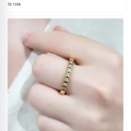
53.136
₺