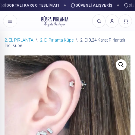
GORTALI KARGO TESLIMATI
GÜVENLI ALIŞVERIŞ
SIZINL
2. EL PIRLANTA
\
2. El Pırlanta Küpe
\
2. El 0,24 Karat Pırlantalı
İnci Küpe
İçeriğe
geç