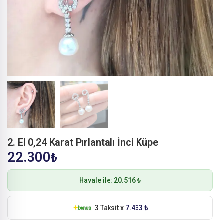
2. El 0,24 Karat Pırlantalı İnci Küpe
22.300
₺
Havale ile:
20.516 ₺
3 Taksit x
7.433 ₺