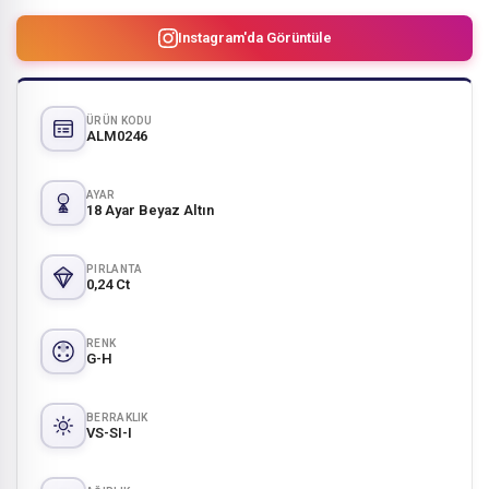
Instagram'da Görüntüle
ÜRÜN KODU
ALM0246
AYAR
18 Ayar Beyaz Altın
PIRLANTA
0,24 Ct
RENK
G-H
BERRAKLIK
VS-SI-I