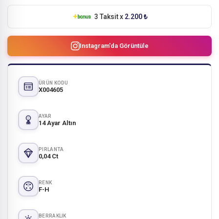
3 Taksit x
2.200 ₺
Instagram'da Görüntüle
ÜRÜN KODU
X004605
AYAR
14 Ayar Altın
PIRLANTA
0,04 Ct
RENK
F-H
BERRAKLIK