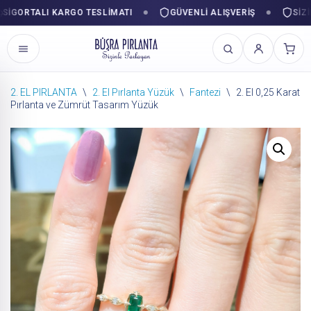
ORTALI KARGO TESLIMATI
GÜVENLI ALIŞVERIŞ
SIZINLE
2. EL PIRLANTA
\
2. El Pırlanta Yüzük
\
Fantezi
\
2. El 0,25 Karat
Pırlanta ve Zümrüt Tasarım Yüzük
İçeriğe
geç