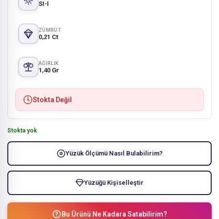
SI-I
ZÜMRÜT
0,21 Ct
AĞIRLIK
1,40 Gr
Stokta Değil
Stokta yok
Yüzük Ölçümü Nasıl Bulabilirim?
Yüzüğü Kişiselleştir
Bu Ürünü Ne Kadara Satabilirim?