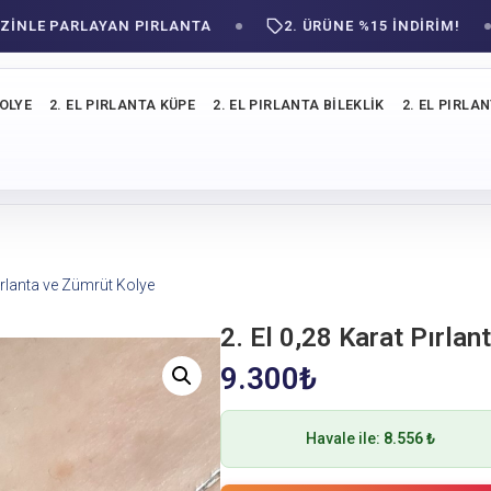
E PARLAYAN PIRLANTA
2. ÜRÜNE %15 İNDİRİM!
KOLYE
2. EL PIRLANTA KÜPE
2. EL PIRLANTA BILEKLIK
2. EL PIRLA
Pırlanta ve Zümrüt Kolye
2. El 0,28 Karat Pırla
9.300
₺
Havale ile:
8.556 ₺