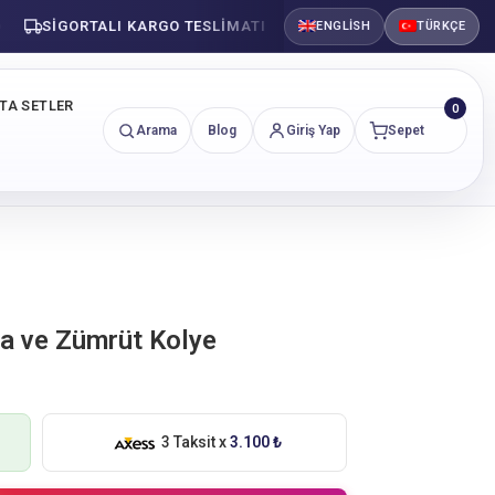
SIGORTALI KARGO TESLIMATI
GÜVENLI ALIŞVERIŞ
ENGLISH
TÜRKÇE
NTA SETLER
0
Arama
Blog
Giriş Yap
Sepet
nta ve Zümrüt Kolye
3 Taksit x
3.100 ₺