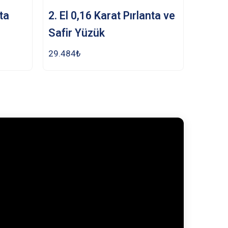
nta
2. El 0,16 Karat Pırlanta ve
Safir Yüzük
29.484
₺