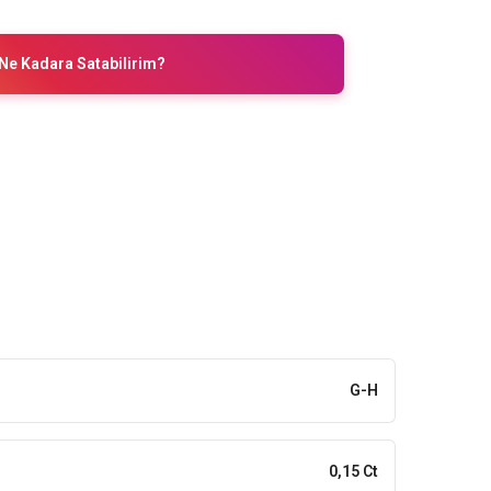
Ne Kadara Satabilirim?
G-H
0,15 Ct