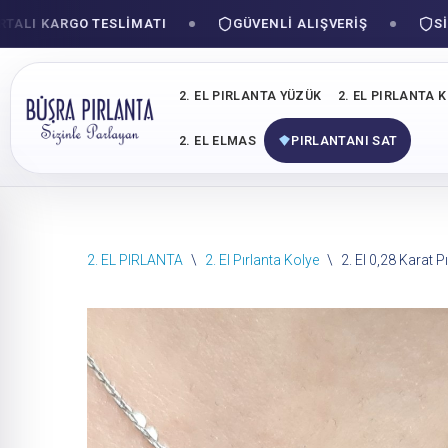
 KARGO TESLIMATI
GÜVENLI ALIŞVERIŞ
SIZINL
2. EL PIRLANTA YÜZÜK
2. EL PIRLANTA 
2. EL ELMAS
PIRLANTANI SAT
İçeriğe
2. EL PIRLANTA
\
2. El Pırlanta Kolye
\
2. El 0,28 Karat 
geç