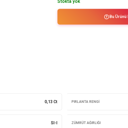
Stokta yok
Bu Ürünü 
0,13 Ct
PIRLANTA RENGI
SI-I
ZÜMRÜT AĞIRLIĞI