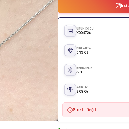
Inst
ÜRÜN KODU
X004726
PIRLANTA
0,13 Ct
BERRAKLIK
SI-I
AĞIRLIK
2,08 Gr
Stokta Değil