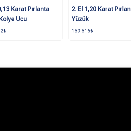
 0,13 Karat Pırlanta
2. El 1,20 Karat Pırla
Kolye Ucu
Yüzük
92
₺
159.516
₺