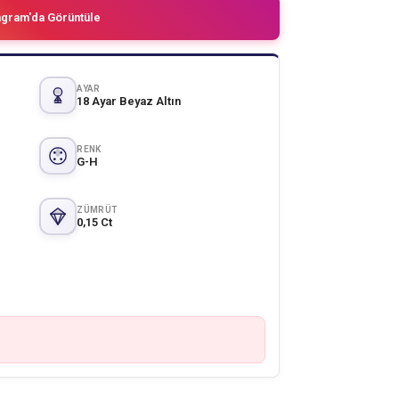
agram'da Görüntüle
AYAR
18 Ayar Beyaz Altın
RENK
G-H
ZÜMRÜT
0,15 Ct