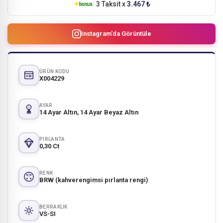
3 Taksit x
3.467 ₺
Instagram'da Görüntüle
ÜRÜN KODU
X004229
AYAR
14 Ayar Altın, 14 Ayar Beyaz Altın
PIRLANTA
0,30 Ct
RENK
BRW (kahverengimsi pırlanta rengi)
BERRAKLIK
VS-SI