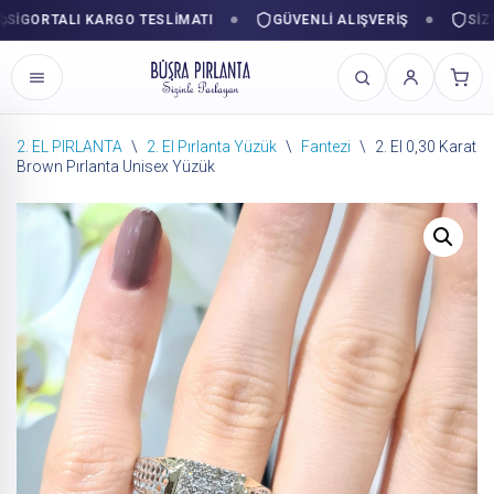
ORTALI KARGO TESLIMATI
GÜVENLI ALIŞVERIŞ
SIZINLE
2. EL PIRLANTA
\
2. El Pırlanta Yüzük
\
Fantezi
\
2. El 0,30 Karat
Brown Pırlanta Unisex Yüzük
İçeriğe
geç