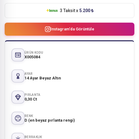
3 Taksit x
5.200 ₺
Instagram'da Görüntüle
ÜRÜN KODU
X005084
AYAR
14 Ayar Beyaz Altın
PIRLANTA
0,30 Ct
RENK
D (en beyaz pırlanta rengi)
BERRAKLIK