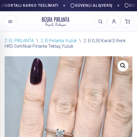
GORTALI KARGO TESLIMATI
GÜVENLI ALIŞVERIŞ
SIZINL
2. EL PIRLANTA
\
2. El Pırlanta Yüzük
\
2. El 0,30 Karat D Renk
HRD Sertifikalı Pırlanta Tektaş Yüzük
İçeriğe
geç