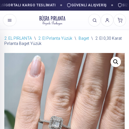
ORTALI KARGO TESLIMATI
GÜVENLI ALIŞVERIŞ
SIZINL
2. EL PIRLANTA
\
2. El Pırlanta Yüzük
\
Baget
\
2. El 0,30 Karat
Pırlanta Baget Yüzük
İçeriğe
geç