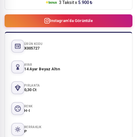
3 Taksit x
5.900 ₺
Instagram'da Görüntüle
ÜRÜN KODU
X005727
AYAR
14 Ayar Beyaz Altın
PIRLANTA
0,30 Ct
RENK
H-I
BERRAKLIK
P