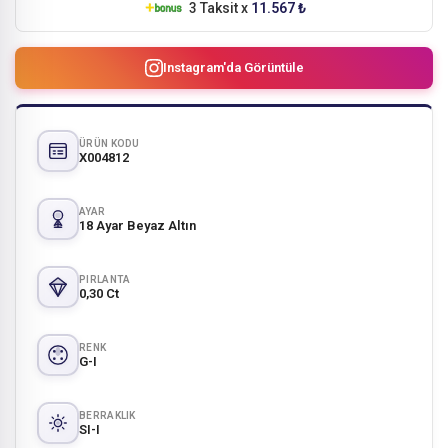
3 Taksit x
11.567 ₺
Instagram'da Görüntüle
ÜRÜN KODU
X004812
AYAR
18 Ayar Beyaz Altın
PIRLANTA
0,30 Ct
RENK
G-I
BERRAKLIK
SI-I