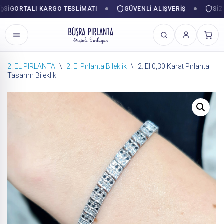
GORTALI KARGO TESLIMATI
GÜVENLI ALIŞVERIŞ
SIZINL
2. EL PIRLANTA
\
2. El Pırlanta Bileklik
\
2. El 0,30 Karat Pırlanta
Tasarım Bileklik
İçeriğe
geç