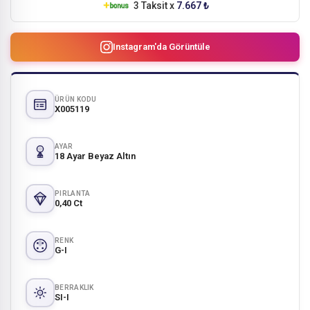
3 Taksit x
7.667 ₺
Instagram'da Görüntüle
ÜRÜN KODU
X005119
AYAR
18 Ayar Beyaz Altın
PIRLANTA
0,40 Ct
RENK
G-I
BERRAKLIK
SI-I