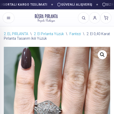
ORTALI KARGO TESLIMATI
GÜVENLI ALIŞVERIŞ
SIZINLE
2. EL PIRLANTA
\
2. El Pırlanta Yüzük
\
Fantezi
\
2. El 0,40 Karat
Pırlanta Tasarım İkili Yüzük
İçeriğe
geç