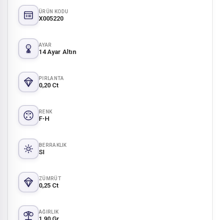
ÜRÜN KODU
X005220
AYAR
14 Ayar Altın
PIRLANTA
0,20 Ct
RENK
F-H
BERRAKLIK
SI
ZÜMRÜT
0,25 Ct
AĞIRLIK
1,90 Gr