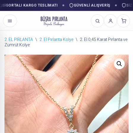
GORTALI KARGO TESLIMATI
GÜVENLI ALIŞVERIŞ
SIZINL
2. EL PIRLANTA
\
2. El Pırlanta Kolye
\
2. El 0,45 Karat Pırlanta ve
Zümrüt Kolye
İçeriğe
geç