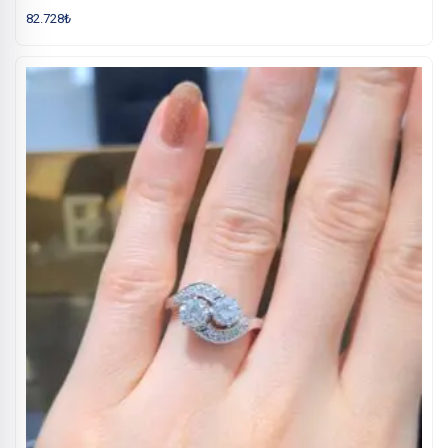
82.728
₺